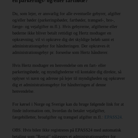
en parkerings- og/eller fartbøde?
Du, som lejer, er ansvarlig for alle eventuelle gebyrer, afgifter
og/eller bøder (parkeringsbøder, fartbøder, trængsel-, bro-,
færge- og vejafgifter m.fl.). Hvis gebyrerne, afgifterne eller
bøderne ikke bliver betalt rettidigt og Hertz modtager en
opkrævning, vil vi opkræve dig det skyldige beløb samt et
administrationsgebyr for håndteringen. Der opkræves ét
administrationsgebyr pr. forseelse som Hertz håndterer.
Hvis Hertz modtager en henvendelse om en fart- eller
parkeringsbøde, og myndighederne vil kontakte dig direkte, så
oplyser vi navn og adresse på lejer til myndigheden og opkræver
dig et administrationsgebyr for håndteringen af denne
henvendelse.
For kørsel i Norge og Sverige kan du bruge følgende link for at
finde information om, hvordan du betaler vejafgifter,
færgebilletter, broafgifter og trængsel afgifter m.fl.:
EPASS24
.
OBS. Hvis bilen ikke registreres på EPASS24 med automatisk
betaling som ”Rental” pålægges et administrationsgebyr for