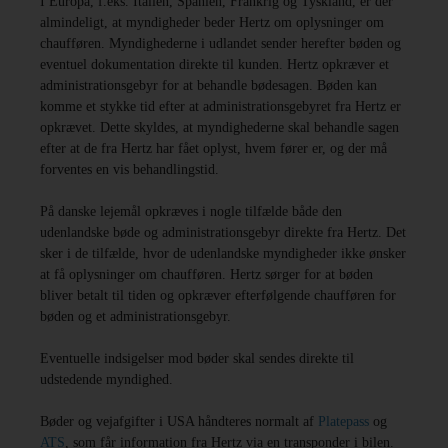
I Europa, f.eks. Italien, Spanien, Frankrig og Tyskland, er der
almindeligt, at myndigheder beder Hertz om oplysninger om
chaufføren. Myndighederne i udlandet sender herefter bøden og
eventuel dokumentation direkte til kunden. Hertz opkræver et
administrationsgebyr for at behandle bødesagen. Bøden kan
komme et stykke tid efter at administrationsgebyret fra Hertz er
opkrævet. Dette skyldes, at myndighederne skal behandle sagen
efter at de fra Hertz har fået oplyst, hvem fører er, og der må
forventes en vis behandlingstid.
På danske lejemål opkræves i nogle tilfælde både den
udenlandske bøde og administrationsgebyr direkte fra Hertz. Det
sker i de tilfælde, hvor de udenlandske myndigheder ikke ønsker
at få oplysninger om chaufføren. Hertz sørger for at bøden
bliver betalt til tiden og opkræver efterfølgende chaufføren for
bøden og et administrationsgebyr.
Eventuelle indsigelser mod bøder skal sendes direkte til
udstedende myndighed.
Bøder og vejafgifter i USA håndteres normalt af
Platepass
og
ATS
, som får information fra Hertz via en transponder i bilen.