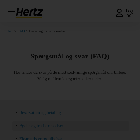
Menu
Log
ind
Book
Hem
>
FAQ
> Bøder og trafikforseelser
en
bil
Minilease
Spørgsmål og svar (FAQ)
Ændre/Annullere
Her finder du svar på de mest sædvanlige spørgsmål om billeje.
Vælg mellem kategorierne herunder.
Kontorer
Tilbud
Join /
Reservation og betaling
Gold
Overview
Bøder og trafikforseelser
DK/DK
Ekstraudstyr og tilbehør