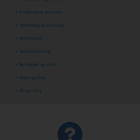
Forsikring og selvrisiko
Billeje
Afhentning og aflevering
Minilease
Medlemskab
Varevogne
Skadeshåndtering
Betingelser og vilkår
Tilbud
Miljø og klima
Udlandsdansker
Øvrige FAQ
Erhverv
Produkter
Hjælp