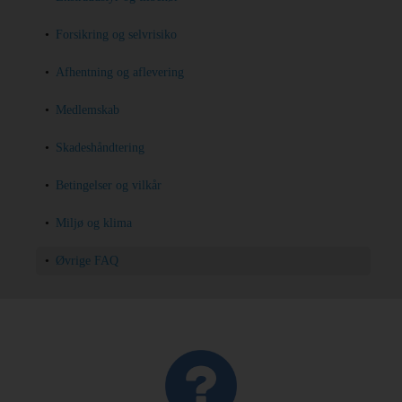
Forsikring og selvrisiko
Billeje
Afhentning og aflevering
Minilease
Medlemskab
Varevogne
Skadeshåndtering
Betingelser og vilkår
Tilbud
Miljø og klima
Udlandsdansker
Øvrige FAQ
Erhverv
Produkter
Hjælp