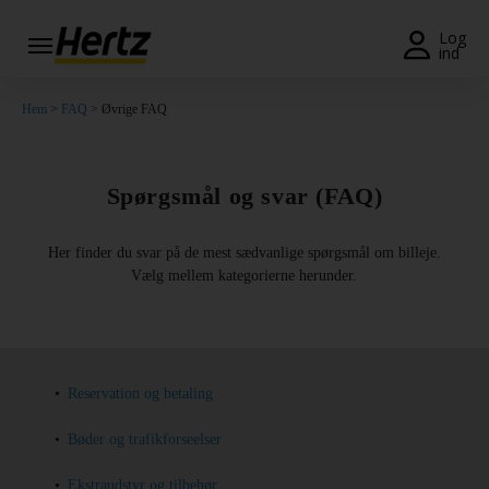
Menu
Log
ind
Book
Hem
>
FAQ
> Øvrige FAQ
en
bil
Minilease
Spørgsmål og svar (FAQ)
Ændre/Annullere
Her finder du svar på de mest sædvanlige spørgsmål om billeje.
Vælg mellem kategorierne herunder.
Kontorer
Tilbud
Join /
Reservation og betaling
Gold
Overview
Bøder og trafikforseelser
DK/DK
Ekstraudstyr og tilbehør