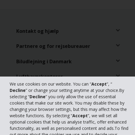
Kontakt og hjælp
Partnere og for rejsebureauer
Biludlejning i Danmark
Lufthavnskontorer
We use cookies on our website. You can “
Accept
”, “
Decline
” or change your setting anytime at your choice.By
Inspiration
selecting “
Decline
” you only allow the use of essential
cookies that make our site work. You may disable these by
changing your browser settings, but this may affect how the
website functions. By selecting “
Accept
”, we will set all
optional cookies that help us analyse traffic, offer enhanced
functionality, as well as personalised content and ads.To find
© 2026 The Hertz Corporation. Hertz Biludlejning udlejer biler, minibusser
out more about the cookies we use and to decide your