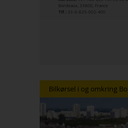
Bordeaux
,
33800
,
France
Tlf.:
33-0-825-002-400
Bilkørsel i og omkring B