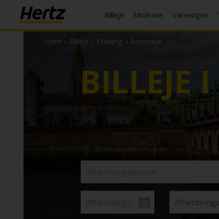
Billeje
Minilease
Varevogne
Hjem
›
Billeje
›
Frankrig
›
Bordeaux
BILLEJE I