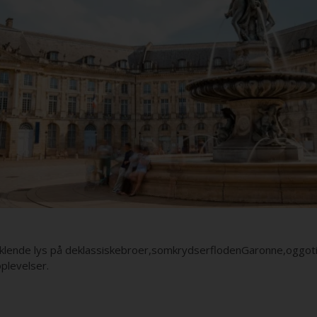
klende lys på deklassiskebroer,somkrydserflodenGaronne,oggoti
plevelser.