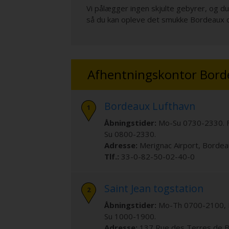
Vi pålægger ingen skjulte gebyrer, og du 
så du kan opleve det smukke Bordeaux og
Afhentningskontor Bord
Bordeaux Lufthavn
Åbningstider:
Mo-Su 0730-2330. 
Su 0800-2330.
Adresse:
Merignac Airport
,
Bordea
Tlf.:
33-0-82-50-02-40-0
Saint Jean togstation
Åbningstider:
Mo-Th 0700-2100, 
Su 1000-1900.
Adresse:
137 Rue des Terres de 