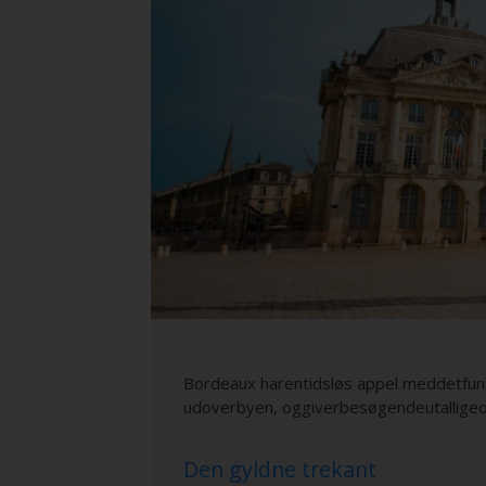
Bordeaux harentidsløs appel meddetfun
udoverbyen, oggiverbesøgendeutalligeo
Den gyldne trekant