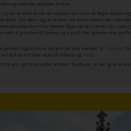
bilen og udforske området til fods.
og der er flere broer der krydser den. Hvis du følger byens rin
 på A630, som fører dig ud af byen, så du kan opleve det omkringl
ennem nationalparken Parc Naturel Régional des
Landes des Gascog
e side af grænsen til Spanien og Irun på den spanske side (perfek
eaux gennem
Agen,
som er berømt for sine svesker, til
Toulouse
. Du
re nordpå ad A10 hele vejen til Orléans og
Paris
.
til syd, syd til nord eller at blive i Bordeaux, er det godt at vid