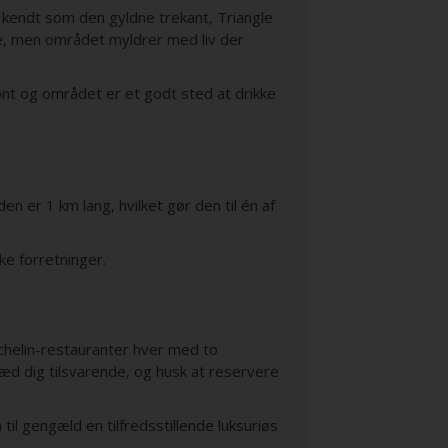
kendt som den gyldne trekant, Triangle
e, men området myldrer med liv der
ønt og området er et godt sted at drikke
 er 1 km lang, hvilket gør den til én af
ke forretninger.
chelin-restauranter hver med to
æd dig tilsvarende, og husk at reservere
il gengæld en tilfredsstillende luksuriøs