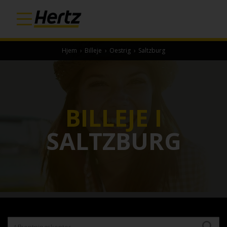
Hjem
›
Billeje
›
Oestrig
›
Saltzburg
BILLEJE I
SALTZBURG