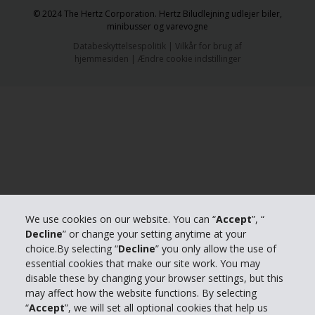
© 2024 The Hertz Corporation. Hertz Biludlejning udlejer biler,
minibusser og varevogne
Databeskyttelsespolitik
|
Vilkår for brug af
hjemmesiden
|
Ændre cookie indstillinger
We use cookies on our website. You can “
Accept
”, “
Decline
” or change your setting anytime at your
choice.By selecting “
Decline
” you only allow the use of
essential cookies that make our site work. You may
disable these by changing your browser settings, but this
may affect how the website functions. By selecting
“
Accept
”, we will set all optional cookies that help us