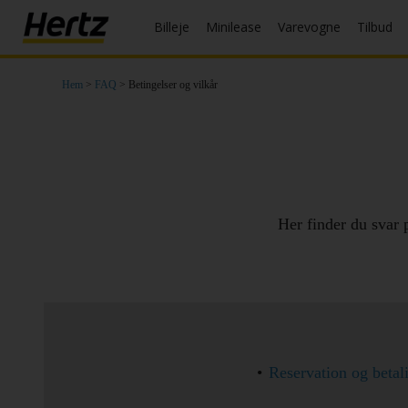
Billeje
Minilease
Varevogne
Tilbud
Menu
Book
Hem
>
FAQ
> Betingelser og vilkår
en
bil
Minilease
Ændre/Annullere
Her finder du svar
Kontorer
Tilbud
Join /
Gold
Overview
Reservation og betal
DK/DK