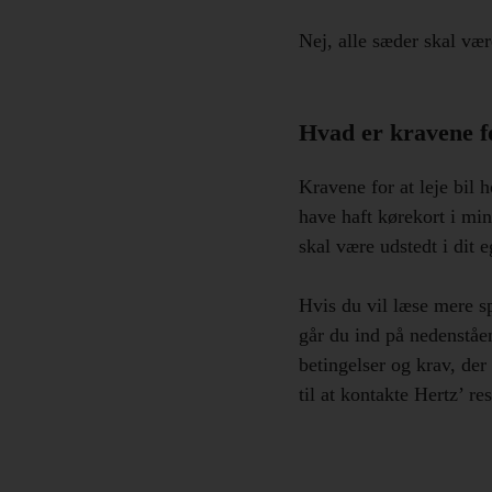
Nej, alle sæder skal være
Hvad er kravene fo
Kravene for at leje bil h
have haft kørekort i min
skal være udstedt i dit 
Hvis du vil læse mere sp
går du ind på nedenståen
betingelser og krav, der
til at kontakte Hertz’ re