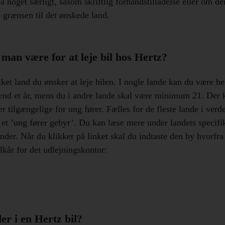
noget særligt, såsom skriftlig forhåndstilladelse eller om de
 grænsen til det ønskede land.
man være for at leje bil hos Hertz?
et land du ønsker at leje bilen. I nogle lande kan du være hel
 end et år, mens du i andre lande skal være minimum 21. Der 
 er tilgængelige for ung fører. Fælles for de fleste lande i verd
 et ’ung fører gebyr’. Du kan læse mere under landets specifi
nder. Når du klikker på linket skal du indtaste den by hvorfra d
ilkår for det udlejningskontor:
er i en Hertz bil?