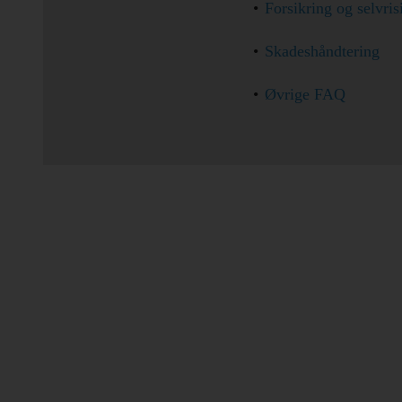
Forsikring og selvris
Billeje
Skadeshåndtering
Minilease
Øvrige FAQ
Varevogne
Tilbud
Udlandsdansker
Erhverv
Produkter
Hjælp