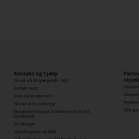
Kontakt og hjælp
Partn
rejse
Få svar på dit spørgsmål - FAQ
Flypartn
Kontakt Hertz
Hotelpa
Hvor må du køre hen?
Rejsebur
Få kopi af din kvittering
GDS gui
Manglende Frequent Traveller point (fx SAS
EuroBonus)
Forsikringer
Lejebetingelser og vilkår