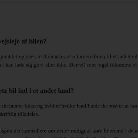
ejsleje af bilen?
unktet oplyser, at du ønsker at returnere bilen til et andet ud
t kan lade sig gøre eller ikke. Der vil som regel tilkomme et
z bil ind i et andet land?
u henter bilen og hvilket/hvilke land/lande du ønsker at køre
riftlig tilladelse.
spunktet kontrollere om det er muligt at køre bilen ind i de