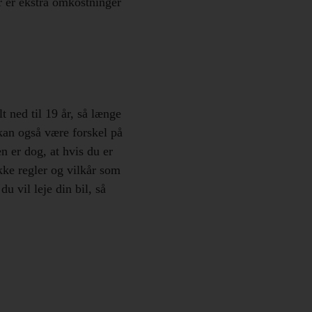
r er ekstra omkostninger
t ned til 19 år, så længe
kan også være forskel på
en er dog, at hvis du er
kke regler og vilkår som
u vil leje din bil, så