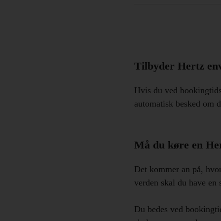
Tilbyder Hertz env
Hvis du ved bookingtidsp
automatisk besked om de
Må du køre en Hert
Det kommer an på, hvor d
verden skal du have en sk
Du bedes ved bookingtid