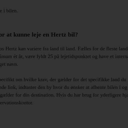
 i bilen.
r at kunne leje en Hertz bil?
os Hertz kan variere fra land til land. Fælles for de fleste land
imum ét år, være fyldt 25 på lejetidspunktet og have et intern
eget navn.
ecifikt om hvilke krav, der gælder for det specifikke land du ø
de link, indtaster den by hvor du ønsker at afhente bilen i o
 gælder for din destination. Hvis du har brug for yderligere 
servationskontor.