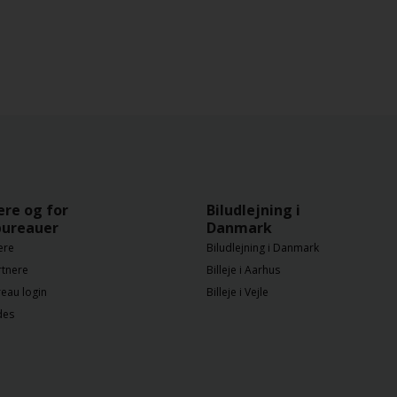
ere og for
Biludlejning i
bureauer
Danmark
ere
Biludlejning i Danmark
rtnere
Billeje i Aarhus
eau login
Billeje i Vejle
des