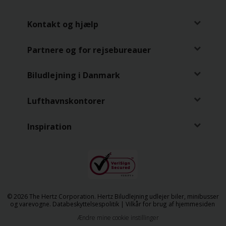
Billeje
Kontakt og hjælp
Partnere og for rejsebureauer
Minilease
Biludlejning i Danmark
Varevogne
Lufthavnskontorer
Tilbud
Inspiration
Udlandsdansker
Erhverv
Produkter
© 2026 The Hertz Corporation. Hertz Biludlejning udlejer biler, minibusser
og varevogne. Databeskyttelsespolitik |
Vilkår for brug af hjemmesiden
Hjælp
Ændre mine cookie instillinger