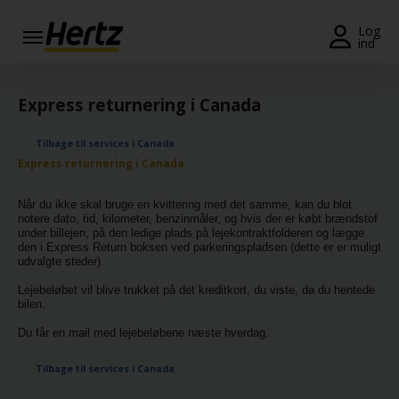
Menu
Log
ind
Book
en
Express returnering i Canada
bil
Tilbage til services i Canada
Minilease
Express returnering i Canada
Ændre/Annullere
Når du ikke skal bruge en kvittering med det samme, kan du blot
notere dato, tid, kilometer, benzinmåler, og hvis der er købt brændstof
Kontorer
under billejen, på den ledige plads på lejekontraktfolderen og lægge
den i Express Return boksen ved parkeringspladsen (dette er er muligt
udvalgte steder).
Tilbud
Lejebeløbet vil blive trukket på det kreditkort, du viste, da du hentede
bilen.
Join /
Gold
Du får en mail med lejebeløbene næste hverdag.
Overview
Tilbage til services i Canada
DK/DK