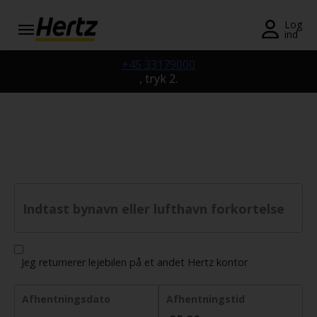
Menu
Log
ind
Book
+45 33179000
en
, tryk 2.
bil
Hertz Biludlejning. Rejsen
Minilease
begynder her.
Ændre/Annullere
Kontorer
Indtast bynavn eller lufthavn forkortelse
Tilbud
Join /
Gold
Jeg returnerer lejebilen på et andet Hertz kontor
Overview
Afhentningsdato
Afhentningstid
DK/DK