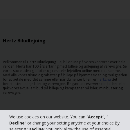
Hertz Biludlejning
Velkommen til Hertz Biludlejning. Lej bil online på vores kontorer over hele
verden. Hertz har 100 års erfaring med billeje og udlejning af varevogne. Se
vores store udvalg af biler og reservér lejebilen online med det samme.
Med alle vores tilbud og rabatter på billeje på hjemmesiden og muligheden
for at betale med det samme eller når du henter bilen, er
hertz.nu
det
bedste sted at leje biler og varevogne. Begynd at reservere din bil her eller
tjek vores aktuelle tilbud på billeje og kampagner på biler, minibusser og
varevogne.
Kontakt og hjælp
We use cookies on our website. You can “
Accept
”, “
Decline
” or change your setting anytime at your choice.By
Partnere og for rejsebureauer
selecting “
Decline
” you only allow the use of essential