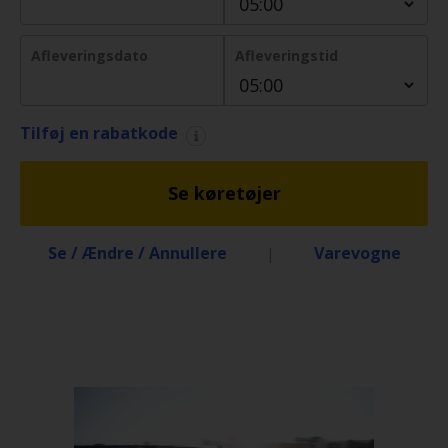
Billeje
Afleveringsdato
Afleveringstid
Minilease
Tilføj en rabatkode
Varevogne
Se køretøjer
Tilbud
Se / Ændre / Annullere
Varevogne
|
Udlandsdansker
Erhverv
Produkter
Hjælp