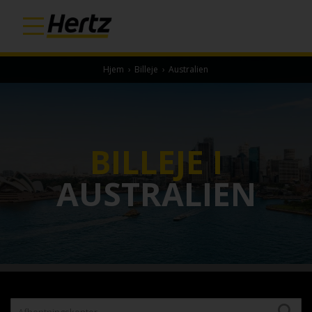
Hjem
›
Billeje
›
Australien
BILLEJE I
AUSTRALIEN