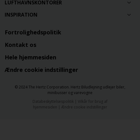
LUFTHAVNSKONTORER
INSPIRATION
Fortrolighedspolitik
Kontakt os
Hele hjemmesiden
Ændre cookie indstillinger
© 2024 The Hertz Corporation. Hertz Biludlejning udlejer biler,
minibusser og varevogne
Databeskyttelsespolitik
|
Vilkår for brug af
hjemmesiden
|
Ændre cookie indstillinger