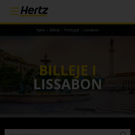
Hjem
›
Billeje
›
Portugal
›
Lissabon
BILLEJE I
LISSABON