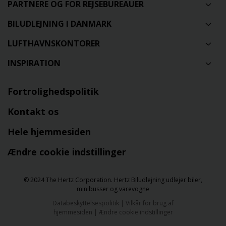
PARTNERE OG FOR REJSEBUREAUER
BILUDLEJNING I DANMARK
LUFTHAVNSKONTORER
INSPIRATION
Fortrolighedspolitik
Kontakt os
Hele hjemmesiden
Ændre cookie indstillinger
© 2024 The Hertz Corporation. Hertz Biludlejning udlejer biler,
minibusser og varevogne
Databeskyttelsespolitik
|
Vilkår for brug af
hjemmesiden
|
Ændre cookie indstillinger