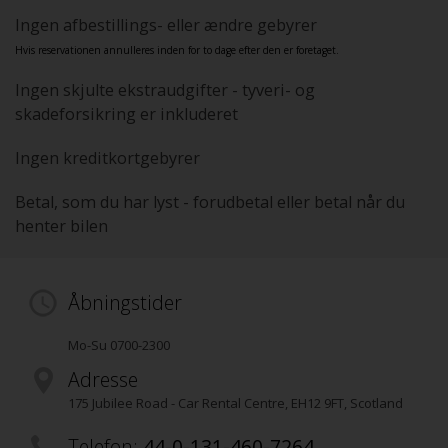
Ingen afbestillings- eller ændre gebyrer
Hvis reservationen annulleres inden for to dage efter den er foretaget.
Ingen skjulte ekstraudgifter - tyveri- og
skadeforsikring er inkluderet
Ingen kreditkortgebyrer
Betal, som du har lyst - forudbetal eller betal når du
henter bilen
Åbningstider
Mo-Su 0700-2300
Adresse
175 Jubilee Road - Car Rental Centre
,
EH12 9FT
, Scotland
Telefon:
44-0-131-460-7264