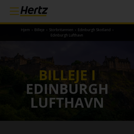
Hjem
›
Billeje
›
Storbritannien
›
Edinburgh Skotland
›
Edinburgh Lufthavn
BILLEJE I
EDINBURGH
LUFTHAVN