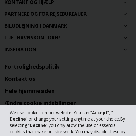
KONTAKT OG HJÆLP
PARTNERE OG FOR REJSEBUREAUER
BILUDLEJNING I DANMARK
LUFTHAVNSKONTORER
INSPIRATION
Fortrolighedspolitik
Kontakt os
Hele hjemmesiden
Ændre cookie indstillinger
We use cookies on our website. You can “
Accept
”, “
Decline
” or change your setting anytime at your choice.By
© 2024 The Hertz Corporation. Hertz Biludlejning udlejer biler,
selecting “
Decline
” you only allow the use of essential
minibusser og varevogne
cookies that make our site work. You may disable these by
Databeskyttelsespolitik
|
Vilkår for brug af