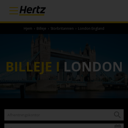
Hjem
›
Billeje
›
Storbritannien
›
London England
BILLEJE I
LONDON