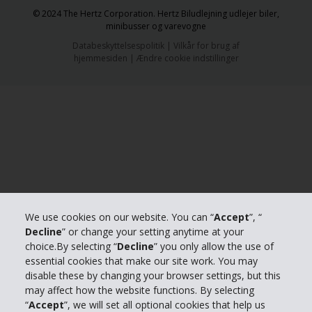
© 2024 The Hertz Corporation. Hertz Biludlejning udlejer biler,
minibusser og varevogne
Databeskyttelsespolitik
|
Vilkår for brug af
hjemmesiden
|
Ændre cookie indstillinger
We use cookies on our website. You can “
Accept
”, “
Decline
” or change your setting anytime at your
choice.By selecting “
Decline
” you only allow the use of
essential cookies that make our site work. You may
disable these by changing your browser settings, but this
may affect how the website functions. By selecting
“
Accept
”, we will set all optional cookies that help us