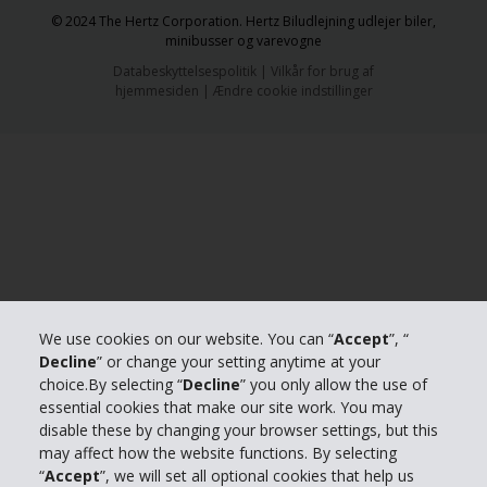
© 2024 The Hertz Corporation. Hertz Biludlejning udlejer biler,
minibusser og varevogne
Databeskyttelsespolitik
|
Vilkår for brug af
hjemmesiden
|
Ændre cookie indstillinger
We use cookies on our website. You can “
Accept
”, “
Decline
” or change your setting anytime at your
choice.By selecting “
Decline
” you only allow the use of
essential cookies that make our site work. You may
disable these by changing your browser settings, but this
may affect how the website functions. By selecting
“
Accept
”, we will set all optional cookies that help us