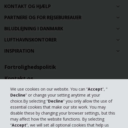
KONTAKT OG HJÆLP
PARTNERE OG FOR REJSEBUREAUER
BILUDLEJNING I DANMARK
LUFTHAVNSKONTORER
INSPIRATION
Fortrolighedspolitik
Kontakt os
Hele hjemmesiden
We use cookies on our website. You can “
Accept
”, “
Decline
” or change your setting anytime at your
Ændre cookie indstillinger
choice.By selecting “
Decline
” you only allow the use of
essential cookies that make our site work. You may
disable these by changing your browser settings, but this
© 2024 The Hertz Corporation. Hertz Biludlejning udlejer biler,
may affect how the website functions. By selecting
minibusser og varevogne
“
Accept
”, we will set all optional cookies that help us