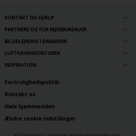
KONTAKT OG HJÆLP
PARTNERE OG FOR REJSEBUREAUER
BILUDLEJNING I DANMARK
LUFTHAVNSKONTORER
INSPIRATION
Fortrolighedspolitik
Kontakt os
Hele hjemmesiden
Ændre cookie indstillinger
© 2024 The Hertz Corporation. Hertz Biludlejning udlejer biler,