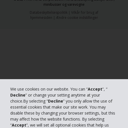
minibusser og varevogne
Databeskyttelsespolitik
|
Vilkår for brug af
hjemmesiden
|
Ændre cookie indstillinger
We use cookies on our website. You can “
Accept
”, “
Decline
” or change your setting anytime at your
choice.By selecting “
Decline
” you only allow the use of
essential cookies that make our site work. You may
disable these by changing your browser settings, but this
may affect how the website functions. By selecting
“
Accept
”, we will set all optional cookies that help us