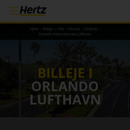
Hjem
›
Billeje
›
USA
›
Florida
›
Orlando
›
Orlando Internationale Lufthavn
BILLEJE I
ORLANDO
LUFTHAVN