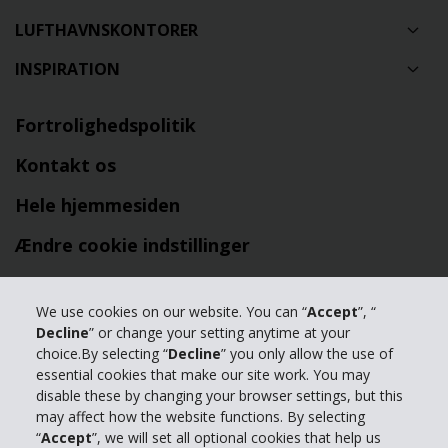
LUFTHAVNSKONTORER
INSPIRATION
Fortrolighedspolitik
Kontakt os
Hele hjemmesiden
Ændre cookie indstillinger
© 2024 The Hertz Corporation. Hertz Biludlejning udlejer biler,
We use cookies on our website. You can “
Accept
”, “
minibusser og varevogne
Decline
” or change your setting anytime at your
Databeskyttelsespolitik
|
Vilkår for brug af
choice.By selecting “
Decline
” you only allow the use of
hjemmesiden
|
Ændre cookie indstillinger
essential cookies that make our site work. You may
disable these by changing your browser settings, but this
may affect how the website functions. By selecting
“
Accept
”, we will set all optional cookies that help us